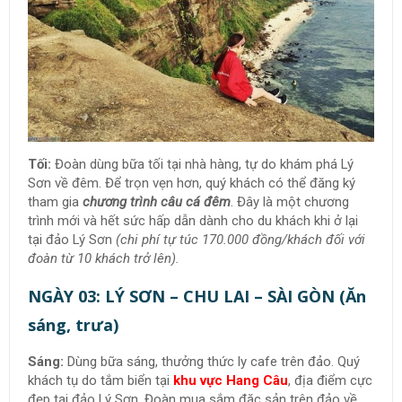
Tối:
Đoàn dùng bữa tối tại nhà hàng, tự do khám phá Lý
Sơn về đêm. Để trọn vẹn hơn, quý khách có thể đăng ký
tham gia
chương trình câu cá đêm
. Đây là một chương
trình mới và hết sức hấp dẫn dành cho du khách khi ở lại
tại đảo Lý Sơn
(chi phí tự túc 170.000 đồng/khách đối với
đoàn từ 10 khách trở lên).
NGÀY 03: LÝ SƠN – CHU LAI – SÀI GÒN (Ăn
sáng, trưa)
Sáng:
Dùng bữa sáng, thưởng thức ly cafe trên đảo. Quý
khách tụ do tắm biển tại
khu vực Hang Câu
, địa điểm cực
đẹp tại đảo Lý Sơn. Đoàn mua sắm đặc sản trên đảo về