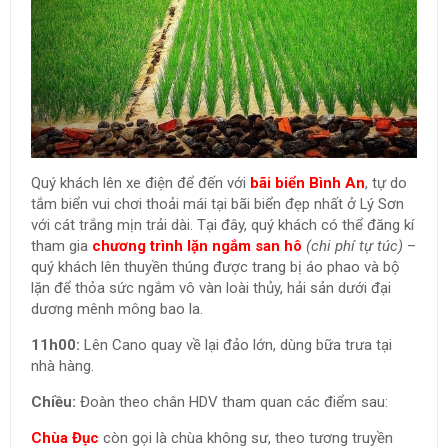
Quý khách lên xe điện để đến với
bãi biển Bình An
, tự do
tắm biển vui chơi thoải mái tại bãi biển đẹp nhất ở Lý Sơn
với cát trắng mịn trải dài. Tại đây, quý khách có thể đăng kí
tham gia
chương trình lặn ngắm san hô
(chi phí tự túc)
–
quý khách lên thuyền thúng được trang bị áo phao và bộ
lặn để thỏa sức ngắm vô vàn loài thủy, hải sản dưới đại
dương mênh mông bao la.
11h00:
Lên Cano quay về lại đảo lớn, dùng bữa trưa tại
nhà hàng.
Chiều:
Đoàn theo chân HDV tham quan các điểm sau:
Chùa Đục
còn gọi là chùa không sư, theo tương truyền