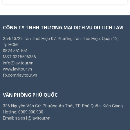
CÔNG TY TNHH THƯƠNG MẠI DỊCH VỤ DU LỊCH LAVI
254/13/29 Tân Thới Hiệp 07, Phường Tân Thới Hiệp, Quận 12,
Tp.HCM
0824.551.551
MST 0315596386
info@lavitour.vn
www.lavitour.vn
fb.com/lavitour.vn
VĂN PHÒNG PHÚ QUỐC
336 Nguyễn Văn Cừ, Phường An Thới, TP. Phú Quốc, Kiên Giang.
Hotline: 0909.900.930
Email: sales1@lavitour.vn