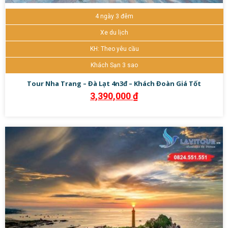
4 ngày 3 đêm
Xe du lịch
KH: Theo yêu cầu
Khách Sạn 3 sao
Tour Nha Trang – Đà Lạt 4n3đ – Khách Đoàn Giá Tốt
3,390,000
₫