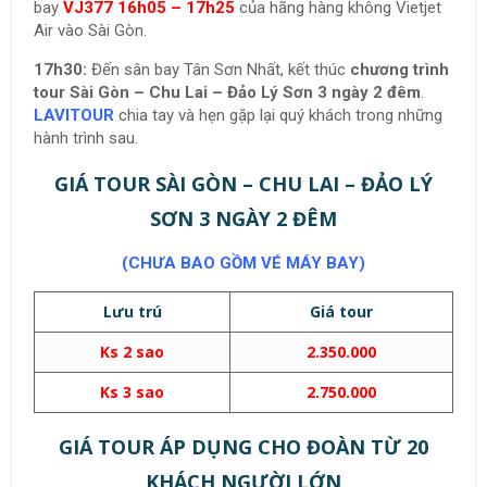
bay
VJ377 16h05 – 17h25
của hãng hàng không Vietjet
Air vào Sài Gòn.
17h30:
Đến sân bay Tân Sơn Nhất, kết thúc
chương trình
tour Sài Gòn – Chu Lai – Đảo Lý Sơn 3 ngày 2 đêm
.
LAVITOUR
chia tay và hẹn gặp lại quý khách trong những
hành trình sau.
GIÁ TOUR SÀI GÒN – CHU LAI – ĐẢO LÝ
SƠN 3 NGÀY 2 ĐÊM
(CHƯA BAO GỒM VÉ MÁY BAY)
lưu trú
giá tour
ks 2 sao
2.350.000
ks 3 sao
2.750.000
GIÁ TOUR ÁP DỤNG CHO ĐOÀN TỪ 20
KHÁCH NGƯỜI LỚN