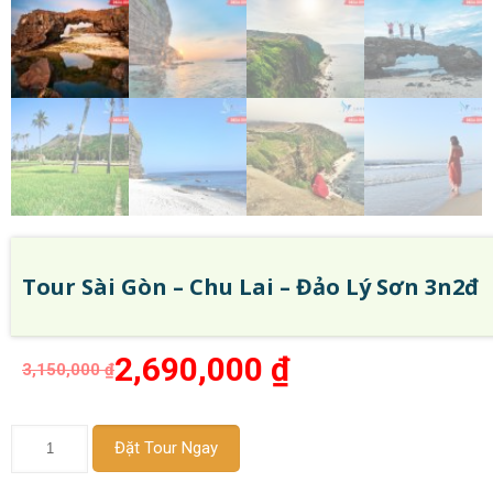
Tour Sài Gòn – Chu Lai – Đảo Lý Sơn 3n2đ
2,690,000
₫
3,150,000
₫
Tour
Đặt Tour Ngay
Sài
Gòn