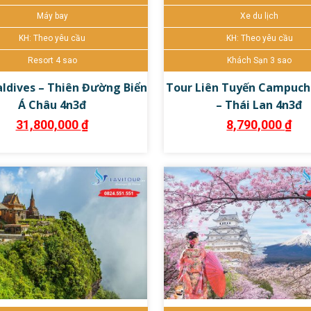
Máy bay
Xe du lịch
KH: Theo yêu cầu
KH: Theo yêu cầu
Resort 4 sao
Khách Sạn 3 sao
ldives – Thiên Đường Biển
Tour Liên Tuyến Campuchi
Á Châu 4n3đ
– Thái Lan 4n3đ
31,800,000
₫
8,790,000
₫