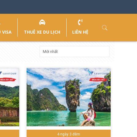
 VISA
THUÊ XE DU LỊCH
LIÊN HỆ
4 ngày 3 đêm
 tiết
Đặt tour ngay
Chi tiết