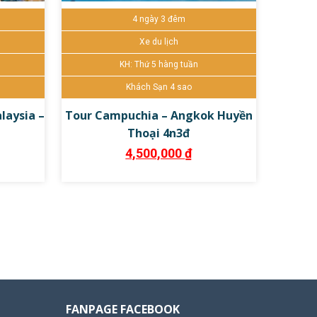
4 ngày 3 đêm
 tiết
Đặt tour ngay
Chi tiết
Xe du lịch
KH: Thứ 5 hàng tuần
Khách Sạn 4 sao
laysia –
Tour Campuchia – Angkok Huyền
Thoại 4n3đ
4,500,000
₫
FANPAGE FACEBOOK