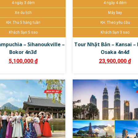
4 ngày 3 đêm
4 ngày 4 đêm
 tour ngay
Chi tiết
Đặt tour ngay
Chi
Xe du lịch
Máy bay
KH: Thứ 5 hàng tuần
KH: Theo yêu cầu
Khách Sạn 5 sao
Khách Sạn 3 sao
mpuchia – Sihanoukville –
Tour Nhật Bản – Kansai – 
Bokor 4n3đ
Osaka 4n4đ
5,100,000
₫
23,900,000
₫