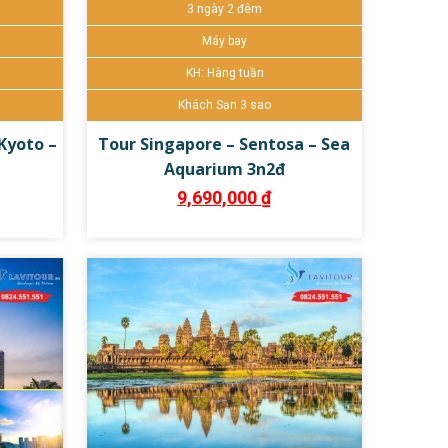
3 ngày 2 đêm
 tiết
Đặt tour ngay
Chi tiết
Máy bay
KH: Hàng tuần
Khách Sạn 3 sao
Kyoto –
Tour Singapore – Sentosa – Sea
Aquarium 3n2đ
9,690,000
₫