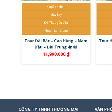
4 ngày 4 đêm
Đặt tour ngay
Chi tiết
Đặt
Máy bay
KH: Theo yêu cầu
Khách Sạn 3 sao
Tour Đài Bắc – Cao Hùng – Nam
Tour H
Đầu – Đài Trung 4n4đ
11,990,000
₫
CÔNG TY TNHH THƯƠNG MẠI
VĂN PH