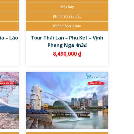
Máy bay
KH: Theo yêu cầu
Khách Sạn 3 sao
a – Lào
Tour Thái Lan – Phu Ket – Vịnh
Phang Nga 4n3đ
8,490,000
₫