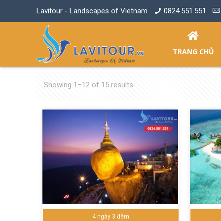
Lavitour - Landscapes of Vietnam
0824.551.551
TRANG CHỦ
Showing 1–12 of 15 results
4 ngày 3 đêm
Đặt tour ngay
Chi tiết
Đặt