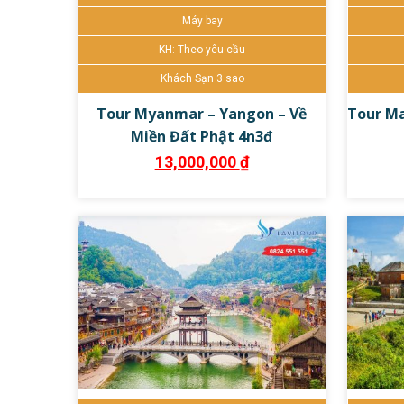
Máy bay
KH: Theo yêu cầu
Khách Sạn 3 sao
Tour Myanmar – Yangon – Về
Tour Ma
Miền Đất Phật 4n3đ
13,000,000
₫