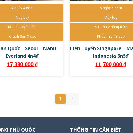
4 ngày 4 đêm
6 ngày 5 đêm
 tour ngay
Chi tiết
Đặt tour ngay
Chi
Máy bay
Máy bay
KH: Theo yêu cầu
KH: Thứ 2 hàng tuần
Khách Sạn 3 sao
Khách Sạn 3 sao
àn Quốc – Seoul – Nami –
Liên Tuyến Singapore – Ma
Everland 4n4đ
Indonesia 6n5đ
17,380,000
₫
11,700,000
₫
1
2
ÒNG PHÚ QUỐC
THÔNG TIN CẦN BIẾT