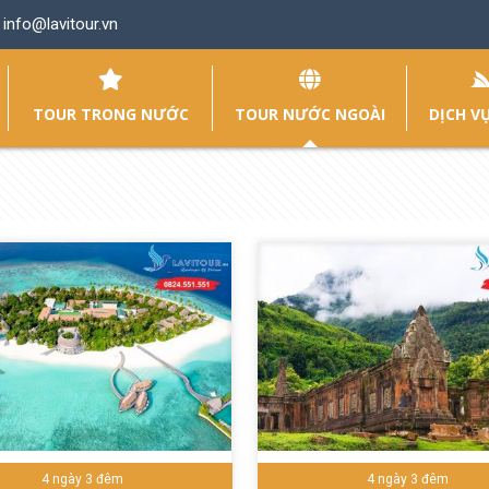
info@lavitour.vn
TOUR TRONG NƯỚC
TOUR NƯỚC NGOÀI
DỊCH VỤ
4 ngày 3 đêm
4 ngày 3 đêm
 tour ngay
Chi tiết
Đặt tour ngay
Chi