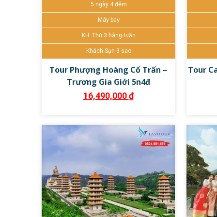
5 ngày 4 đêm
Đặt tour ngay
Chi tiết
Đặt
Máy bay
KH: Thứ 3 hàng tuần
Khách Sạn 3 sao
Tour Phượng Hoàng Cổ Trấn –
Tour Ca
Trương Gia Giới 5n4đ
16,490,000
₫