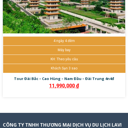
4 ngày 4 đêm
Máy bay
KH: Theo yêu cầu
Khách Sạn 3 sao
Tour Đài Bắc – Cao Hùng – Nam Đầu – Đài Trung 4n4đ
11,990,000
₫
CÔNG TY TNHH THƯƠNG MẠI DỊCH VỤ DU LỊCH LAVI