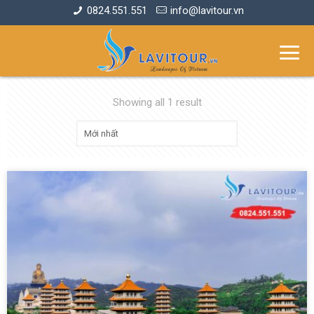
0824.551.551
info@lavitour.vn
Showing all 1 result