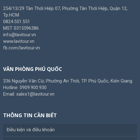
254/13/29 Tân Thới Hiệp 07, Phường Tân Thới Hiệp, Quận 12,
Tp.HCM
0824.551.551
MST 0315596386
info@lavitour.vn
www.lavitour.vn
fb.com/lavitour.vn
VĂN PHÒNG PHÚ QUỐC
336 Nguyễn Văn Cừ, Phường An Thới, TP. Phú Quốc, Kiên Giang.
Hotline: 0909.900.930
Email: sales1@lavitour.vn
THÔNG TIN CẦN BIẾT
Điều kiện và điều khoản