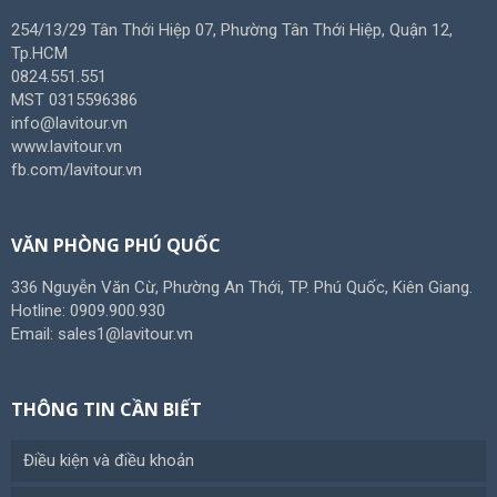
254/13/29 Tân Thới Hiệp 07, Phường Tân Thới Hiệp, Quận 12,
Tp.HCM
0824.551.551
MST 0315596386
info@lavitour.vn
www.lavitour.vn
fb.com/lavitour.vn
VĂN PHÒNG PHÚ QUỐC
336 Nguyễn Văn Cừ, Phường An Thới, TP. Phú Quốc, Kiên Giang.
Hotline: 0909.900.930
Email: sales1@lavitour.vn
THÔNG TIN CẦN BIẾT
Điều kiện và điều khoản