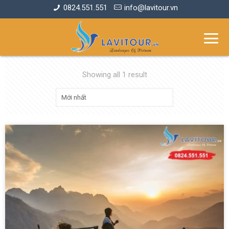
0824.551.551
info@lavitour.vn
Showing all 1 result