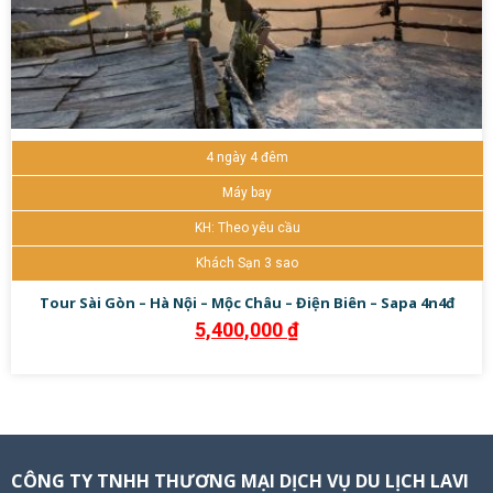
4 ngày 4 đêm
Máy bay
KH: Theo yêu cầu
Khách Sạn 3 sao
Tour Sài Gòn – Hà Nội – Mộc Châu – Điện Biên – Sapa 4n4đ
5,400,000
₫
CÔNG TY TNHH THƯƠNG MẠI DỊCH VỤ DU LỊCH LAVI