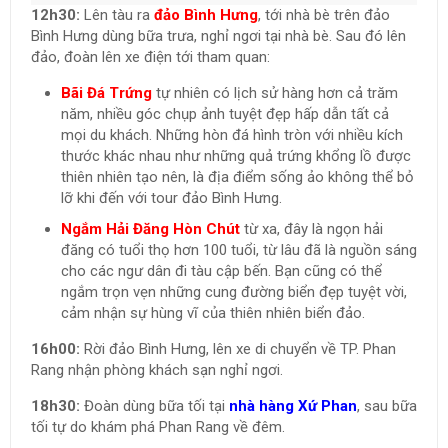
12h30:
Lên tàu ra
đảo Bình Hưng
, tới nhà bè trên đảo
Bình Hưng dùng bữa trưa, nghỉ ngơi tại nhà bè. Sau đó lên
đảo, đoàn lên xe điện tới tham quan:
Bãi Đá Trứng
tự nhiên có lịch sử hàng hơn cả trăm
năm, nhiều góc chụp ảnh tuyệt đẹp hấp dẫn tất cả
mọi du khách. Những hòn đá hình tròn với nhiều kích
thước khác nhau như những quả trứng khổng lồ được
thiên nhiên tạo nên, là địa điểm sống ảo không thể bỏ
lỡ khi đến với tour đảo Bình Hưng.
Ngắm Hải Đăng Hòn Chút
từ xa, đây là ngọn hải
đăng có tuổi thọ hơn 100 tuổi, từ lâu đã là nguồn sáng
cho các ngư dân đi tàu cập bến. Bạn cũng có thể
ngắm trọn vẹn những cung đường biển đẹp tuyệt vời,
cảm nhận sự hùng vĩ của thiên nhiên biển đảo.
16h00:
Rời đảo Bình Hưng, lên xe di chuyển về TP. Phan
Rang nhận phòng khách sạn nghỉ ngơi.
18h30:
Đoàn dùng bữa tối tại
nhà hàng Xứ Phan
, sau bữa
tối tự do khám phá Phan Rang về đêm.