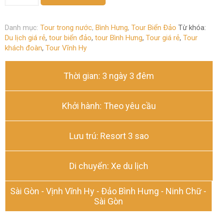
Lịch
Ninh
Danh mục:
Tour trong nước
,
Bình Hưng
,
Tour Biển Đảo
Từ khóa:
Chữ
Du lịch giá rẻ
,
tour biển đảo
,
tour Bình Hưng
,
Tour giá rẻ
,
Tour
–
khách đoàn
,
Tour Vĩnh Hy
Vĩnh
Hy
–
Thời gian: 3 ngày 3 đêm
Bình
Hưng
3N3Đ
Khởi hành: Theo yêu cầu
Từ
Sài
Gòn
Lưu trú: Resort 3 sao
số
lượng
Di chuyển: Xe du lịch
Sài Gòn - Vịnh Vĩnh Hy - Đảo Bình Hưng - Ninh Chữ -
Sài Gòn