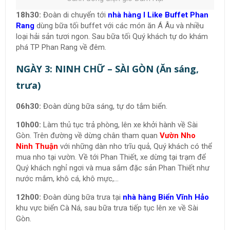
18h30:
Đoàn di chuyển tới
nhà hàng I Like Buffet Phan
Rang
dùng bữa tối buffet với các món ăn Á Âu và nhiều
loại hải sản tươi ngon. Sau bữa tối Quý khách tự do khám
phá TP Phan Rang về đêm.
NGÀY 3: NINH CHỮ – SÀI GÒN (Ăn sáng,
trưa)
06h30:
Đoàn dùng bữa sáng, tự do tắm biển.
10h00:
Làm thủ tục trả phòng, lên xe khởi hành về Sài
Gòn. Trên đường về dừng chân tham quan
Vườn Nho
Ninh Thuận
với những dàn nho trĩu quả, Quý khách có thể
mua nho tại vườn. Về tới Phan Thiết, xe dừng tại trạm để
Quý khách nghỉ ngơi và mua sắm đặc sản Phan Thiết như
nước mắm, khô cá, khô mực,…
12h00:
Đoàn dùng bữa trưa tại
nhà hàng Biển Vĩnh Hảo
khu vực biển Cà Ná, sau bữa trưa tiếp tục lên xe về Sài
Gòn.