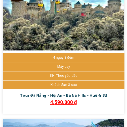
4 ngày 3 đêm
Máy bay
KH: Theo yêu cầu
Khách Sạn 3 sao
Tour Đà Nẵng – Hội An – Bà Nà Hills – Huế 4n3đ
4,590,000
₫