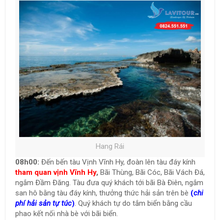
Hang Rái
08h00:
Đến bến tàu Vịnh Vĩnh Hy, đoàn lên tàu đáy kính
tham quan vịnh Vĩnh Hy
,
Bãi Thùng, Bãi Cóc, Bãi Vách Đá,
ngắm Đầm Đăng. Tàu đưa quý khách tới bãi Bà Điên, ngắm
san hô bằng tàu đáy kính, thưởng thức hải sản trên bè
(
chi
phí hải sản tự túc
)
. Quý khách tự do tắm biển bằng cầu
phao kết nối nhà bè với bãi biển.