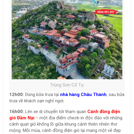
Trùng Sơn Cổ Tự
12h00:
Dùng bữa trưa tại
nhà hàng Châu Thành
, sau bữa
trưa về khách sạn nghỉ ngơi.
16h00:
Lên xe di chuyển tới tham quan
Cánh đồng điện
gió Đầm Nại
– một địa điểm check-in độc đáo với những
cánh quạt gió khổng lồ giữa khung cảnh thiên nhiên thơ
mộng. Mỗi mùa, cánh đồng điện gió lại mang một vẻ đẹp