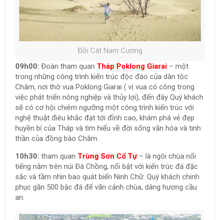
Đồi Cát Nam Cương
09h00:
Đoàn tham quan
Tháp Poklong Giarai
– một
trong những công trình kiến trúc độc đáo của dân tộc
Chăm, nơi thờ vua Poklong Giarai ( vị vua có công trong
việc phát triển nông nghiệp và thủy lợi), đến đây Quý khách
sẽ có cơ hội chiêm ngưỡng một công trình kiến trúc với
nghệ thuật điêu khắc đạt tới đỉnh cao, khám phá vẻ đẹp
huyền bí của Tháp và tìm hiểu về đời sống văn hóa và tinh
thần của đồng bào Chăm.
10h30:
tham quan
Trùng Sơn Cổ Tự
– là ngôi chùa nổi
tiếng nằm trên núi Đá Chồng, nổi bật với kiến trúc đá đặc
sắc và tầm nhìn bao quát biển Ninh Chữ. Quý khách chinh
phục gần 500 bậc đá để vãn cảnh chùa, dâng hương cầu
an.