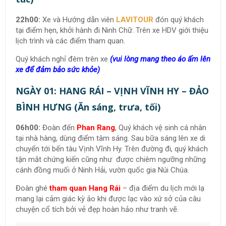
22h00:
Xe và Hướng dẫn viên
LAVITOUR
đón quý khách
tại điểm hẹn, khởi hành đi Ninh Chữ. Trên xe HDV giới thiệu
lịch trình và các điểm tham quan.
Quý khách nghỉ đêm trên xe
(vui lòng mang theo áo ấm lên
xe để đảm bảo sức khỏe)
NGÀY 01: HANG RÁI – VỊNH VĨNH HY – ĐẢO
BÌNH HƯNG (Ăn sáng, trưa, tối)
06h00:
Đoàn đến
Phan Rang
, Quý khách vệ sinh cá nhân
tại nhà hàng, dùng điểm tâm sáng. Sau bữa sáng lên xe di
chuyển tới bến tàu Vịnh Vĩnh Hy. Trên đường đi, quý khách
tận mắt chứng kiến cũng như được chiêm ngưỡng những
cánh đồng muối ở Ninh Hải, vườn quốc gia Núi Chúa.
Đoàn ghé
tham quan Hang Rái
– địa điểm du lịch mới lạ
mang lại cảm giác kỳ ảo khi được lạc vào xứ sở của câu
chuyện cổ tích bởi vẻ đẹp hoàn hảo như tranh vẽ.