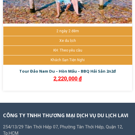
2 ngày 2 đêm
Xe du lịch
KH: Theo yêu cầu
Khách Sạn Tiện Nghi
Tour Đảo Nam Du – Hòn Mấu – BBQ Hải Sản 2n2đ
2,220,000
₫
CÔNG TY TNHH THƯƠNG MẠI DỊCH VỤ DU LỊCH LAVI
254/13/29 Tân Thới Hiệp 07, Phường Tân Thới Hiệp, Quận 12,
Tp.HCM