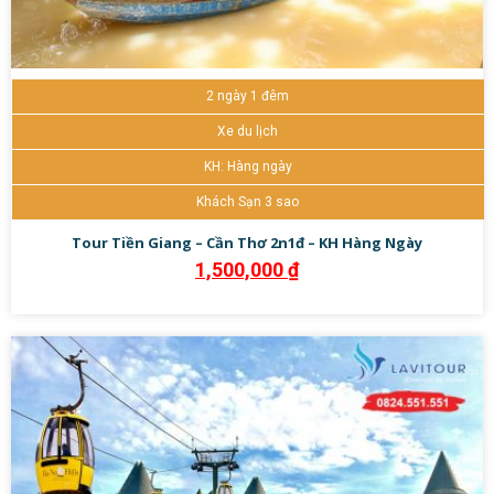
2 ngày 1 đêm
Xe du lịch
KH: Hàng ngày
Khách Sạn 3 sao
Tour Tiền Giang – Cần Thơ 2n1đ – KH Hàng Ngày
1,500,000
₫